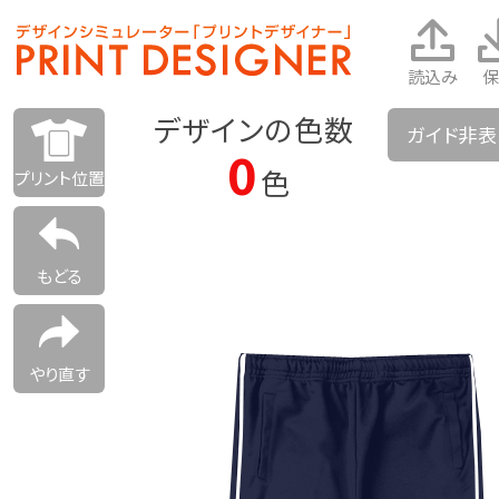
読込み
保
デザインの色数
ガイド非
0
色
プリント位置
もどる
やり直す