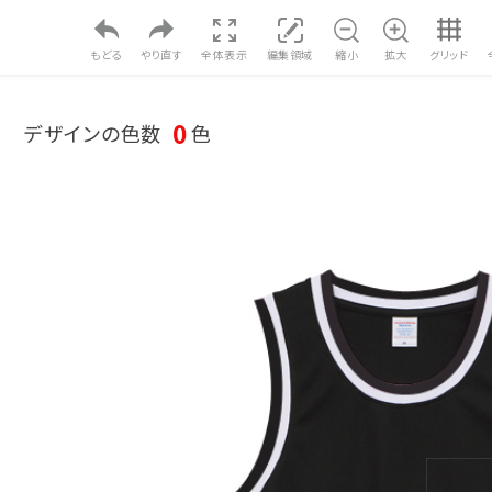
もどる
やり直す
全体表示
編集領域
縮小
拡大
グリッド
0
デザインの色数
色