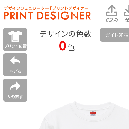
読込み
保
デザインの色数
ガイド非
0
色
プリント位置
もどる
やり直す