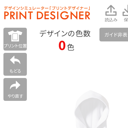
読込み
保
デザインの色数
ガイド非
0
色
プリント位置
もどる
やり直す